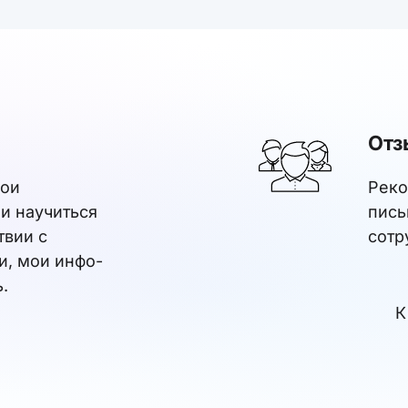
Отз
вои
Реко
и научиться
пись
твии с
сотр
, мои инфо-
.
К